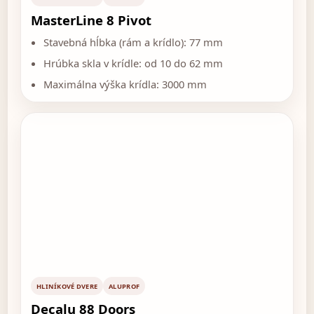
MasterLine 8 Pivot
Stavebná hĺbka (rám a krídlo): 77 mm
Hrúbka skla v krídle: od 10 do 62 mm
Maximálna výška krídla: 3000 mm
HLINÍKOVÉ DVERE
ALUPROF
Decalu 88 Doors