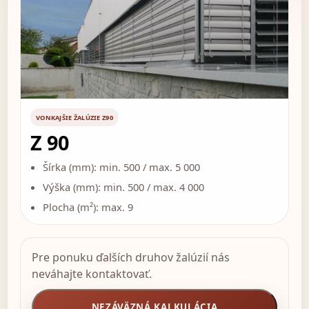
VONKAJŠIE ŽALÚZIE Z90
Z 90
Šírka (mm): min. 500 / max. 5 000
Výška (mm): min. 500 / max. 4 000
Plocha (m²): max. 9
Pre ponuku ďalších druhov žalúzií nás
neváhajte kontaktovať.
NEZÁVÄZNÁ KALKULÁCIA