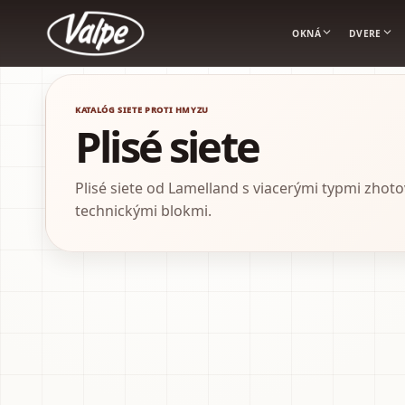
OKNÁ
DVERE
Valpe
KATALÓG SIETE PROTI HMYZU
Plisé siete
Plisé siete od Lamelland s viacerými typmi zhoto
technickými blokmi.