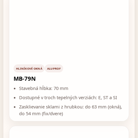
HLINÍKOVÉ OKNÁ
ALUPROF
MB-79N
Stavebná hĺbka: 70 mm
Dostupné v troch tepelných verziách: E, ST a SI
Zasklievanie sklami z hrubkou: do 63 mm (okná),
do 54 mm (fix/dvere)