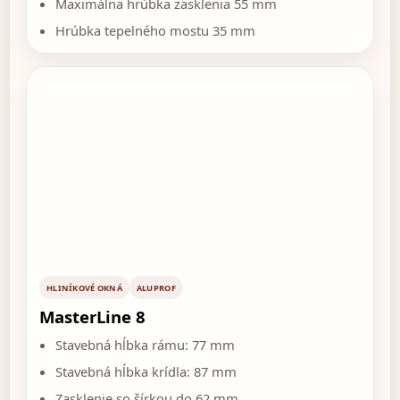
Maximálna hrúbka zasklenia 55 mm
Hrúbka tepelného mostu 35 mm
HLINÍKOVÉ OKNÁ
ALUPROF
MasterLine 8
Stavebná hĺbka rámu: 77 mm
Stavebná hĺbka krídla: 87 mm
Zasklenie so šírkou do 62 mm