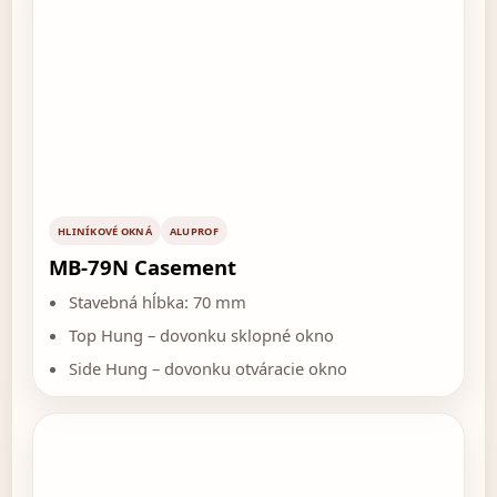
HLINÍKOVÉ OKNÁ
ALUPROF
MB-79N Casement
Stavebná hĺbka: 70 mm
Top Hung – dovonku sklopné okno
Side Hung – dovonku otváracie okno