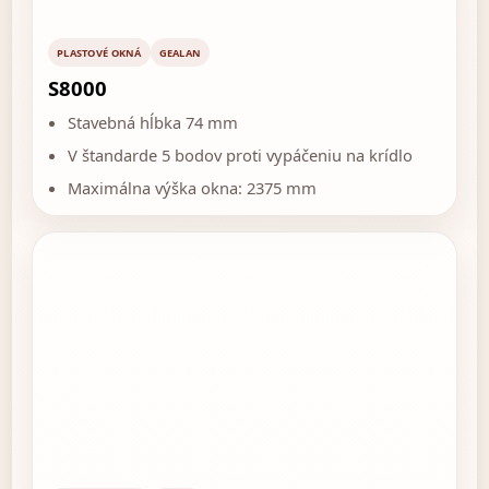
PLASTOVÉ OKNÁ
GEALAN
S8000
Stavebná hĺbka 74 mm
V štandarde 5 bodov proti vypáčeniu na krídlo
Maximálna výška okna: 2375 mm