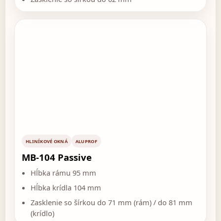
HLINÍKOVÉ OKNÁ
ALUPROF
MB-104 Passive
Hĺbka rámu 95 mm
Hĺbka krídla 104 mm
Zasklenie so šírkou do 71 mm (rám) / do 81 mm
(krídlo)