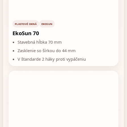
PLASTOVÉ OKNÁ
EKOSUN
EkoSun 70
Stavebná hĺbka 70 mm
Zasklenie so šírkou do 44 mm
V štandarde 2 háky proti vypáčeniu