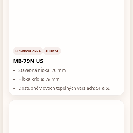
HLINÍKOVÉ OKNÁ
ALUPROF
MB-79N US
Stavebná hĺbka: 70 mm
Hĺbka krídla: 79 mm
Dostupné v dvoch tepelných verziách: ST a SI