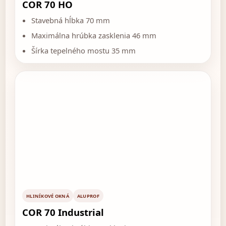
COR 70 HO
Stavebná hĺbka 70 mm
Maximálna hrúbka zasklenia 46 mm
Šírka tepelného mostu 35 mm
HLINÍKOVÉ OKNÁ
ALUPROF
COR 70 Industrial