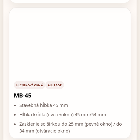
HLINÍKOVÉ OKNÁ
ALUPROF
MB-45
Stavebná hĺbka 45 mm
Hĺbka krídla (dvere/okno) 45 mm/54 mm
Zasklenie so šírkou do 25 mm (pevné okno) / do
34 mm (otváracie okno)