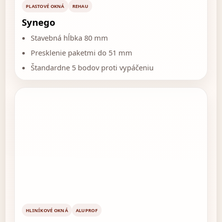
PLASTOVÉ OKNÁ
REHAU
Synego
Stavebná hĺbka 80 mm
Presklenie paketmi do 51 mm
Štandardne 5 bodov proti vypáčeniu
HLINÍKOVÉ OKNÁ
ALUPROF