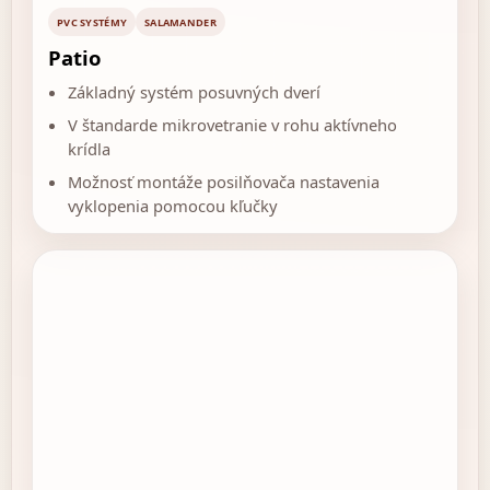
PVC SYSTÉMY
SALAMANDER
Patio
Základný systém posuvných dverí
V štandarde mikrovetranie v rohu aktívneho
krídla
Možnosť montáže posilňovača nastavenia
vyklopenia pomocou kľučky