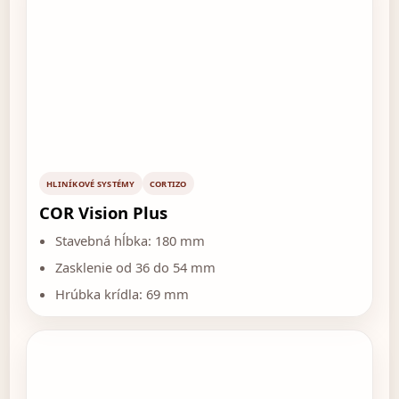
HLINÍKOVÉ SYSTÉMY
CORTIZO
COR Vision Plus
Stavebná hĺbka: 180 mm
Zasklenie od 36 do 54 mm
Hrúbka krídla: 69 mm