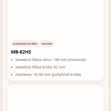
HLINÍKOVÉ SYSTÉMY
ALUPROF
MB-82HS
Stavebná hĺbka rámu: 186 mm (monorail)
Stavebná hĺbka krídla: 82 mm
Zasklenie: 18–66 mm (pohyblivé krídla)