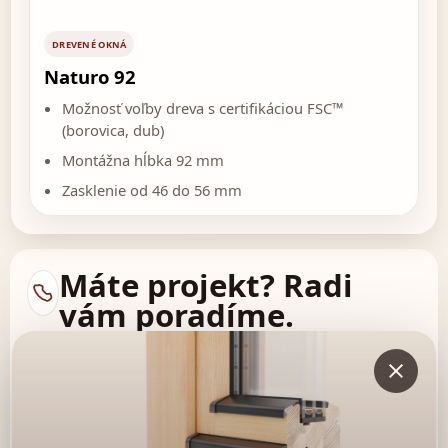
DREVENÉ OKNÁ
Naturo 92
Možnosť voľby dreva s certifikáciou FSC™
(borovica, dub)
Montážna hĺbka 92 mm
Zasklenie od 46 do 56 mm
Máte projekt? Radi
vám poradíme.
Kontaktujte nás a získajte nezáväznú konzultáciu alebo cenovú
ponuku na mieru.
+421 904 893 613
valpe@valpe.sk